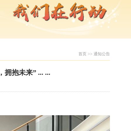
首页
>>
通知公告
” ... ...