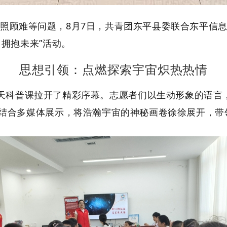
照顾难等问题，
8
月
7
日，共青团东平县委联合东平信
，拥抱未来”活动。
思想引领：点燃探索宇宙
炽热
热情
天科普课拉开了精彩序幕。志愿者们以生动形象的语言
结合多媒体展示，将浩瀚宇宙的神秘画卷徐徐展开，带