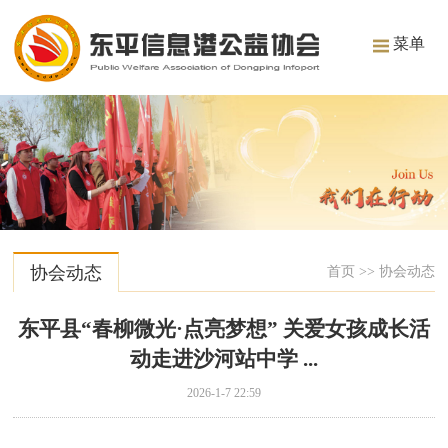
菜单
协会动态
首页
>>
协会动态
东平县“春柳微光·点亮梦想” 关爱女孩成长活
动走进沙河站中学 ...
2026-1-7 22:59