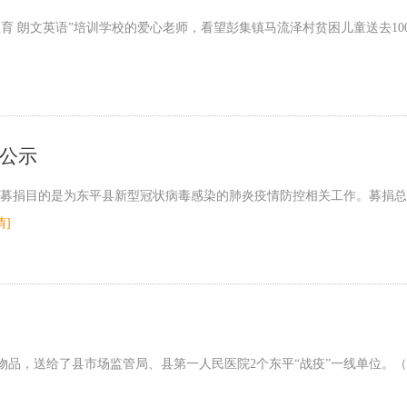
育 朗文英语”培训学校的爱心老师，看望彭集镇马流泽村贫困儿童送去10
况公示
捐目的是为东平县新型冠状病毒感染的肺炎疫情防控相关工作。募捐总收入人民
情]
品，送给了县市场监管局、县第一人民医院2个东平“战疫”一线单位。（本次共