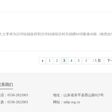
人士李涛为沙河站镇政府和沙河站镇纸坊村共捐赠84消毒液40箱（物资由
1
2
3
4
5
/ 5 页
下
联系我们
话：0538-2822003
地址：山东省东平县西山路023号
真：0538-2822003
网站：
sddp.org.cn