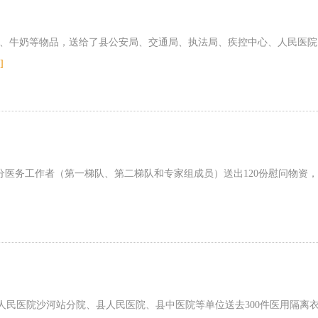
腿肠、牛奶等物品，送给了县公安局、交通局、执法局、疾控中心、人民医院
]
部分医务工作者（第一梯队、第二梯队和专家组成员）送出120份慰问物资，
民医院沙河站分院、县人民医院、县中医院等单位送去300件医用隔离衣,合计金